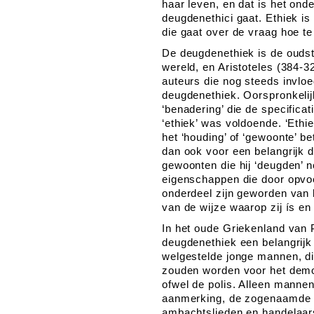
haar leven, en dat is het on
deugdenethici gaat. Ethiek is
die gaat over de vraag hoe te 
De deugdenethiek is de oudst
wereld, en Aristoteles (384-3
auteurs die nog steeds invlo
deugdenethiek. Oorspronkeli
‘benadering’ die de specifica
‘ethiek’ was voldoende. ‘Ethi
het ‘houding’ of ‘gewoonte’ be
dan ook voor een belangrijk 
gewoonten die hij ‘deugden’ 
eigenschappen die door opvoe
onderdeel zijn geworden van h
van de wijze waarop zij ís en 
In het oude Griekenland van 
deugdenethiek een belangrijk
welgestelde jonge mannen, di
zouden worden voor het demo
ofwel de polis. Alleen mannen
aanmerking, de zogenaamde ‘v
ambachtslieden en handelaar