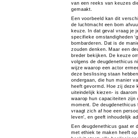
van een reeks van keuzes die
gemaakt.
Een voorbeeld kan dit verschil
de luchtmacht een bom afvuur
keuze. In dat geval vraag je j
specifieke omstandigheden ‘go
bombarderen. Dat is de manie
zouden denken. Maar een deug
breder bekijken. De keuze om
volgens de deugdenethicus nie
wijze waarop een actor ermee
deze beslissing staan hebben
ondergaan, die hun manier v
heeft gevormd. Hoe zij deze 
uiteindelijk kiezen- is daarom
waarop hun capaciteiten zijn 
moment. De deugdenethicus fo
vraagt zich af hoe een perso
leven’, en geeft inhoudelijk a
Een deugdenethicus gaat er du
met ethiek te maken heeft op 