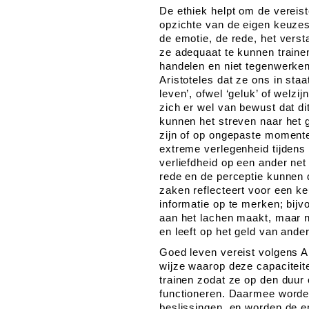
De ethiek helpt om de vereiste
opzichte van de eigen keuzes
de emotie, de rede, het verst
ze adequaat te kunnen trainen
handelen en niet tegenwerken
Aristoteles dat ze ons in sta
leven’, ofwel ‘geluk’ of welzi
zich er wel van bewust dat di
kunnen het streven naar het g
zijn of op ongepaste moment
extreme verlegenheid tijdens 
verliefdheid op een ander ne
rede en de perceptie kunnen d
zaken reflecteert voor een ke
informatie op te merken; bijvo
aan het lachen maakt, maar n
en leeft op het geld van ande
Goed leven vereist volgens A
wijze waarop deze capaciteit
trainen zodat ze op den duur 
functioneren. Daarmee worde
beslissingen, en worden de e