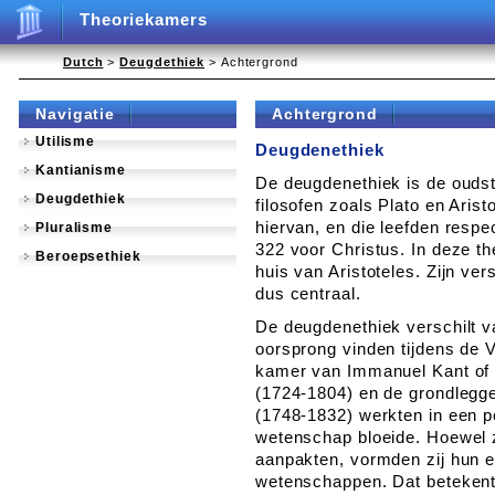
Theoriekamers
Dutch
>
Deugdethiek
> Achtergrond
Navigatie
Achtergrond
Utilisme
Deugdenethiek
Kantianisme
De deugdenethiek is de ouds
Deugdethiek
filosofen zoals Plato en Aris
hiervan, en die leefden respe
Pluralisme
322 voor Christus. In deze th
Beroepsethiek
huis van Aristoteles. Zijn ve
dus centraal.
De deugdenethiek verschilt v
oorsprong vinden tijdens de V
kamer van Immanuel Kant of J
(1724-1804) en de grondlegg
(1748-1832) werkten in een 
wetenschap bloeide. Hoewel z
aanpakten, vormden zij hun 
wetenschappen. Dat betekent