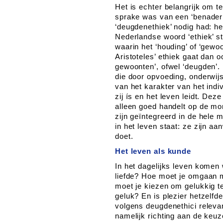
Het is echter belangrijk om t
sprake was van een ‘benaderin
‘deugdenethiek’ nodig had: he
Nederlandse woord ‘ethiek’ s
waarin het ‘houding’ of ‘gewo
Aristoteles’ ethiek gaat dan 
gewoonten’, ofwel ‘deugden’
die door opvoeding, onderwij
van het karakter van het indiv
zij ís en het leven leidt. De
alleen goed handelt op de m
zijn geïntegreerd in de hele
in het leven staat: ze zijn aa
doet.
Het leven als kunde
In het dagelijks leven komen 
liefde? Hoe moet je omgaan m
moet je kiezen om gelukkig t
geluk? En is plezier hetzelfde
volgens deugdenethici releva
namelijk richting aan de keuz