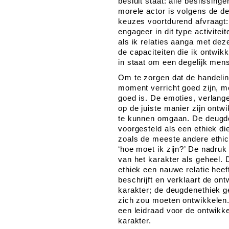
besluit staat: alle beslissin
morele actor is volgens de de
keuzes voortdurend afvraagt: 
engageer in dit type activite
als ik relaties aanga met dez
de capaciteiten die ik ontwikk
in staat om een degelijk mens
Om te zorgen dat de handeli
moment verricht goed zijn, m
goed is. De emoties, verlan
op de juiste manier zijn ontw
te kunnen omgaan. De deugd
voorgesteld als een ethiek di
zoals de meeste andere ethici
‘hoe moet ik zijn?’ De nadruk
van het karakter als geheel. D
ethiek een nauwe relatie heef
beschrijft en verklaart de ont
karakter; de deugdenethiek g
zich zou moeten ontwikkelen
een leidraad voor de ontwikk
karakter.